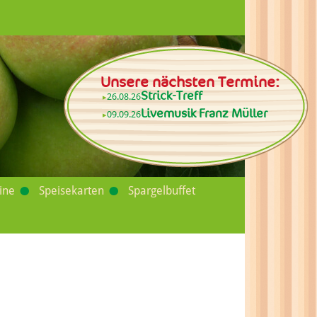
Unsere nächsten Termine:
Strick-Treff
26.08.26
Livemusik Franz Müller
09.09.26
ine
Speisekarten
Spargelbuffet