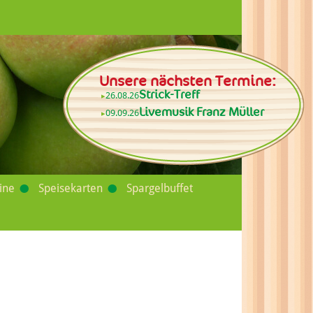
Unsere nächsten Termine:
Strick-Treff
26.08.26
Livemusik Franz Müller
09.09.26
ine
Speisekarten
Spargelbuffet